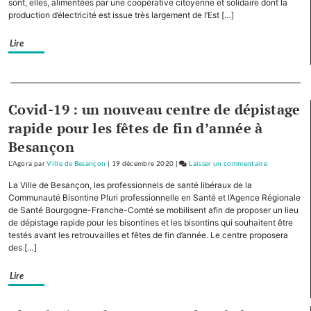
sont, elles, alimentées par une coopérative citoyenne et solidaire dont la
de
production d’électricité est issue très largement de l’Est […]
2
chênes
Lire
par
des
élèves
Separateur
du
Covid-19 : un nouveau centre de dépistage
collège
Diderot
rapide pour les fêtes de fin d’année à
Besançon
L'Agora
par
Ville de Besançon
|
19 décembre 2020
|
Laisser un commentaire
on
Planoise
La Ville de Besançon, les professionnels de santé libéraux de la
:
Communauté Bisontine Pluri professionnelle en Santé et l’Agence Régionale
plantation
de Santé Bourgogne-Franche-Comté se mobilisent afin de proposer un lieu
de dépistage rapide pour les bisontines et les bisontins qui souhaitent être
de
testés avant les retrouvailles et fêtes de fin d’année. Le centre proposera
2
des […]
chênes
par
Lire
des
élèves
du