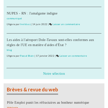
des
Planoise
élèves
:
du
NUPES - RN : l'amalgame indigne
plantation
collège
de
communiqué
Diderot
2
L'Agora
par
Invité.e.s
|
14 juin 2022
|
Laisser un commentaire
on
chênes
Planoise
par
:
des
Les aides à l'aéroport Dole-Tavaux sont-elles conformes aux
plantation
élèves
règles de l'UE en matière d'aides d'État ?
de
du
2
blog
collège
chênes
L'Agora
par
Pascal Blain
|
17 janvier 2022
|
Laisser un commentaire
on
Diderot
par
Planoise
des
:
élèves
plantation
Notre sélection
du
de
collège
2
Diderot
chênes
Brèves & revue du web
par
des
élèves
Pôle Emploi punit les réfractaires au bonheur numérique
du
Idéologie