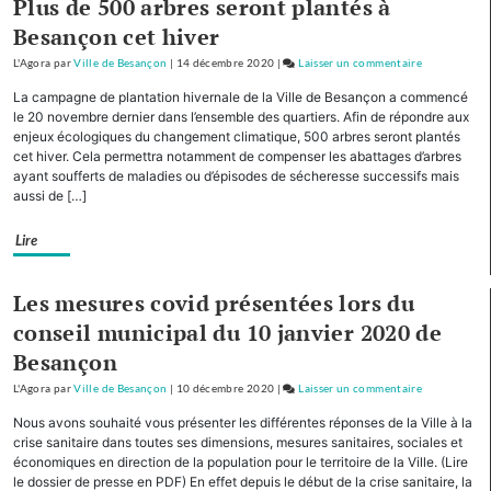
Plus de 500 arbres seront plantés à
collège
Besançon cet hiver
Diderot
L'Agora
par
Ville de Besançon
|
14 décembre 2020
|
Laisser un commentaire
on
Planoise
La campagne de plantation hivernale de la Ville de Besançon a commencé
:
le 20 novembre dernier dans l’ensemble des quartiers. Afin de répondre aux
plantation
enjeux écologiques du changement climatique, 500 arbres seront plantés
cet hiver. Cela permettra notamment de compenser les abattages d’arbres
de
ayant soufferts de maladies ou d’épisodes de sécheresse successifs mais
2
aussi de […]
chênes
par
Lire
des
élèves
du
Les mesures covid présentées lors du
collège
conseil municipal du 10 janvier 2020 de
Diderot
Besançon
L'Agora
par
Ville de Besançon
|
10 décembre 2020
|
Laisser un commentaire
on
Planoise
Nous avons souhaité vous présenter les différentes réponses de la Ville à la
:
crise sanitaire dans toutes ses dimensions, mesures sanitaires, sociales et
plantation
économiques en direction de la population pour le territoire de la Ville. (Lire
le dossier de presse en PDF) En effet depuis le début de la crise sanitaire, la
de