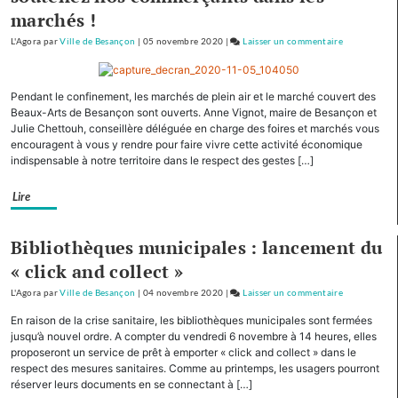
marchés !
L'Agora
par
Ville de Besançon
|
05 novembre 2020
|
Laisser un commentaire
on
Planoise
:
Pendant le confinement, les marchés de plein air et le marché couvert des
plantation
Beaux-Arts de Besançon sont ouverts. Anne Vignot, maire de Besançon et
de
Julie Chettouh, conseillère déléguée en charge des foires et marchés vous
2
encouragent à vous y rendre pour faire vivre cette activité économique
chênes
indispensable à notre territoire dans le respect des gestes […]
par
des
Lire
élèves
du
Bibliothèques municipales : lancement du
collège
« click and collect »
Diderot
L'Agora
par
Ville de Besançon
|
04 novembre 2020
|
Laisser un commentaire
on
Planoise
En raison de la crise sanitaire, les bibliothèques municipales sont fermées
:
jusqu’à nouvel ordre. A compter du vendredi 6 novembre à 14 heures, elles
plantation
proposeront un service de prêt à emporter « click and collect » dans le
respect des mesures sanitaires. Comme au printemps, les usagers pourront
de
réserver leurs documents en se connectant à […]
2