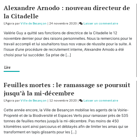
Alexandre Arnodo : nouveau directeur de
collège
Diderot
la Citadelle
L'Agora
par
Ville de Besançon
|
24 novembre 2020
|
Laisser un commentaire
on
Planoise
Valérie Guy a quitté ses fonctions de directrice de la Citadelle le 12
:
novembre dernier pour des raisons personnelles. Nous la remercions pour le
plantation
travail accompli et lui souhaitons tous nos vœux de réussite pour la suite. A
l’issue d’une procédure de recrutement interne, Alexandre Arnodo a été
de
choisi pour lui succéder. Sa prise de […]
2
chênes
Lire
par
des
élèves
Feuilles mortes : le ramassage se poursuit
du
jusqu’à la mi-décembre
collège
L'Agora
par
Ville de Besançon
|
12 novembre 2020
|
Laisser un commentaire
Diderot
on
Planoise
Cette année encore, la Ville de Besançon mobilise les agents de la Voirie-
:
Propreté et de la Biodiversité et Espaces Verts pour ramasser près de 535
plantation
tonnes de feuilles mortes jusqu’à la mi-décembre. Pas moins de 450
kilomètres sont ainsi parcourus et déblayés afin de limiter les amas qui se
de
transforment en tapis glissants pour les […]
2