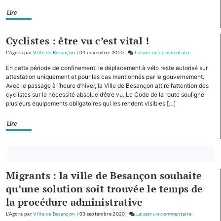
chênes
Lire
par
des
élèves
Cyclistes : être vu c’est vital !
du
L'Agora
par
Ville de Besançon
|
04 novembre 2020
|
Laisser un commentaire
on
collège
Planoise
Diderot
En cette période de confinement, le déplacement à vélo reste autorisé sur
:
attestation uniquement et pour les cas mentionnés par le gouvernement.
plantation
Avec le passage à l’heure d’hiver, la Ville de Besançon attire l’attention des
cyclistes sur la nécessité absolue d’être vu. Le Code de la route souligne
de
plusieurs équipements obligatoires qui les rendent visibles […]
2
chênes
Lire
par
des
élèves
Bouton
du
abonnez-
collège
Migrants : la ville de Besançon souhaite
vous
Diderot
qu’une solution soit trouvée le temps de
maintenant
la procédure administrative
L'Agora
par
Ville de Besançon
|
03 septembre 2020
|
Laisser un commentaire
on