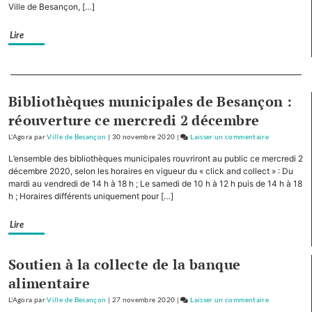
Ville de Besançon, […]
2
chênes
Lire
par
des
élèves
Separateur
du
Bibliothèques municipales de Besançon :
collège
Diderot
réouverture ce mercredi 2 décembre
L'Agora
par
Ville de Besançon
|
30 novembre 2020
|
Laisser un commentaire
on
Planoise
L’ensemble des bibliothèques municipales rouvriront au public ce mercredi 2
:
décembre 2020, selon les horaires en vigueur du « click and collect » : Du
plantation
mardi au vendredi de 14 h à 18 h ; Le samedi de 10 h à 12 h puis de 14 h à 18
h ; Horaires différents uniquement pour […]
de
2
Lire
chênes
par
des
Soutien à la collecte de la banque
élèves
alimentaire
du
collège
L'Agora
par
Ville de Besançon
|
27 novembre 2020
|
Laisser un commentaire
on