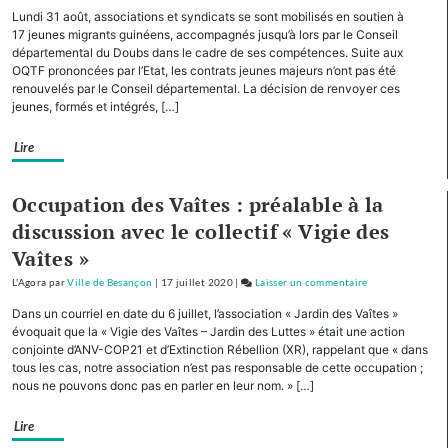
Planoise
Lundi 31 août, associations et syndicats se sont mobilisés en soutien à
:
17 jeunes migrants guinéens, accompagnés jusqu’à lors par le Conseil
plantation
départemental du Doubs dans le cadre de ses compétences. Suite aux
OQTF prononcées par l’Etat, les contrats jeunes majeurs n’ont pas été
de
renouvelés par le Conseil départemental. La décision de renvoyer ces
2
jeunes, formés et intégrés, […]
chênes
par
Lire
des
élèves
du
Occupation des Vaîtes : préalable à la
collège
discussion avec le collectif « Vigie des
Diderot
Vaîtes »
L'Agora
par
Ville de Besançon
|
17 juillet 2020
|
Laisser un commentaire
on
Planoise
Dans un courriel en date du 6 juillet, l’association « Jardin des Vaîtes »
:
évoquait que la « Vigie des Vaîtes – Jardin des Luttes » était une action
plantation
conjointe d’ANV-COP21 et d’Extinction Rébellion (XR), rappelant que « dans
tous les cas, notre association n’est pas responsable de cette occupation ;
de
nous ne pouvons donc pas en parler en leur nom. » […]
2
chênes
Lire
par