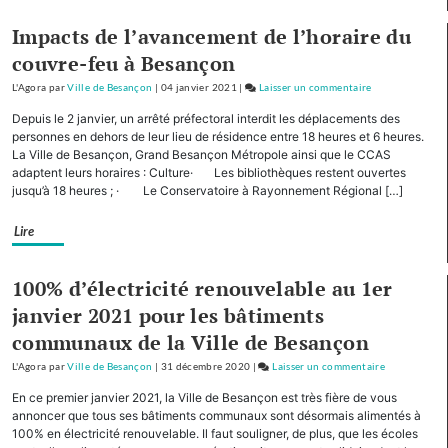
des
élèves
Impacts de l’avancement de l’horaire du
du
couvre-feu à Besançon
collège
L'Agora
par
Ville de Besançon
|
04 janvier 2021
|
Laisser un commentaire
Diderot
on
Planoise
Depuis le 2 janvier, un arrêté préfectoral interdit les déplacements des
:
personnes en dehors de leur lieu de résidence entre 18 heures et 6 heures.
plantation
La Ville de Besançon, Grand Besançon Métropole ainsi que le CCAS
adaptent leurs horaires : Culture· Les bibliothèques restent ouvertes
de
jusqu’à 18 heures ; · Le Conservatoire à Rayonnement Régional […]
2
chênes
Lire
par
des
élèves
100% d’électricité renouvelable au 1er
du
janvier 2021 pour les bâtiments
collège
communaux de la Ville de Besançon
Diderot
L'Agora
par
Ville de Besançon
|
31 décembre 2020
|
Laisser un commentaire
on
Planoise
En ce premier janvier 2021, la Ville de Besançon est très fière de vous
:
annoncer que tous ses bâtiments communaux sont désormais alimentés à
plantation
100% en électricité renouvelable. Il faut souligner, de plus, que les écoles