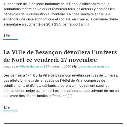
Diderot
Planoise
A l’occasion de la collecte nationale de la Banque alimentaire, nous
:
souhaitons mettre en valeur et remercier tous les acteurs y compris les
plantation
bénévoles de la distribution alimentaire. La crise sanitaire actuelle a
engendré une crise économique et sociale, en France, la demande d’aide
de
alimentaire a augmenté de 20 à 25 % par rapport à […]
2
chênes
Lire
par
des
élèves
La Ville de Besançon dévoilera l’univers
du
de Noël ce vendredi 27 novembre
collège
L'Agora
par
Ville de Besançon
|
27 novembre 2020
|
Laisser un commentaire
Diderot
on
Planoise
Dès demain à 17 h 05, la Ville de Besançon revêtira ses rues de lumières.
:
Les effets lumineux de la façade de l’Hôtel de Ville, composés de
plantation
scintillements et d’effets défilants, créeront un mouvement subtil et
permanent de neige qui tombe. Les innovations se poursuivront de rue en
de
rue, avec des décors inédits, offrant une […]
2
chênes
Lire
par
des
élèves
Separateur
du