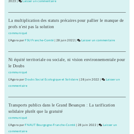
2
2023
|
Laisser un commentaire
on
Diderot
chênes
Planoise
par
:
des
La multiplication des statuts précaires pour pallier le manque de
plantation
élèves
profs n'est pas la solution
de
du
2
communiqué
collège
chênes
L'Agora
par
FSU Franche-Comté
|
28 juin 2022
|
Laisser un commentaire
on
Diderot
par
Planoise
des
:
élèves
Ni équité territoriale ou sociale, ni vision environnementale pour
plantation
du
le Doubs
de
collège
2
communiqué
Diderot
chênes
L'Agora
par
Doubs Social Ecologique et Solidaire
|
28 juin 2022
|
Laisser un
par
commentaire
on
des
Planoise
élèves
:
du
Transports publics dans le Grand Besançon : La tarification
plantation
collège
solidaire plutôt que la gratuité
de
Diderot
2
communiqué
chênes
L'Agora
par
FNAUT Bourgogne-Franche-Comté
|
28 juin 2022
|
Laisser un
par
commentaire
on