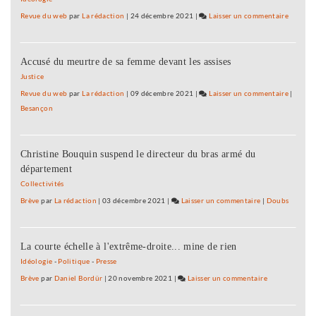
collège
Revue du web
par
La rédaction
|
24 décembre 2021
|
Laisser un commentaire
on
Diderot
Planois
:
Accusé du meurtre de sa femme devant les assises
plantat
de
Justice
2
Revue du web
par
La rédaction
|
09 décembre 2021
|
Laisser un commentaire
on
|
chênes
Besançon
Planois
par
:
des
plantat
élèves
Christine Bouquin suspend le directeur du bras armé du
de
du
département
2
collège
chênes
Collectivités
Diderot
par
Brève
par
La rédaction
|
03 décembre 2021
|
Laisser un commentaire
on
|
Doubs
des
Planoise
élèves
:
du
La courte échelle à l'extrême-droite... mine de rien
plantation
collège
de
Idéologie
-
Politique
-
Presse
Diderot
2
Brève
par
Daniel Bordür
|
20 novembre 2021
|
Laisser un commentaire
on
chênes
Planoise
par
: