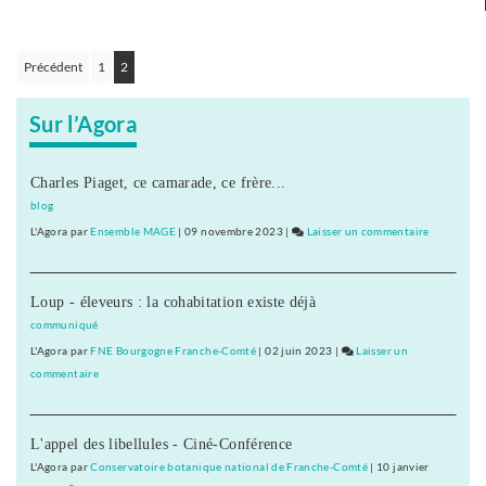
des
élèves
du
Précédent
1
2
Navigation
collège
Diderot
des
Sur l’Agora
articles
Charles Piaget, ce camarade, ce frère...
blog
L'Agora
par
Ensemble MAGE
|
09 novembre 2023
|
Laisser un commentaire
on
Planoise
:
Loup - éleveurs : la cohabitation existe déjà
plantation
de
communiqué
2
L'Agora
par
FNE Bourgogne Franche-Comté
|
02 juin 2023
|
Laisser un
chênes
commentaire
on
par
Planoise
des
:
élèves
L'appel des libellules - Ciné-Conférence
plantation
du
de
L'Agora
par
Conservatoire botanique national de Franche-Comté
|
10 janvier
collège