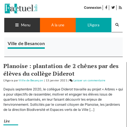
Accéder
facebook
twitter
Flu
au
Connexion
de
contenu
pub
Recherch
lance
Menu
A la une
L'Agora
Ville de Besancon
Planoise : plantation de 2 chênes par des
élèves du collège Diderot
L'Agora
par
Ville de Besançon
|
13 janvier 2021
|
Laisser un commentaire
on
Planoise
Depuis septembre 2020, le collègue Diderot travaille au projet « Arbres » qui
:
a pour objectifs de rassembler, motiver et engager les élèves issus de
plantation
quartiers très urbanisés, en leur faisant découvrir les enjeux de
l’environnement. Sollicités par le conseil citoyen de Planoise, les jardiniers
de
de la direction Biodiversité et Espaces verts de la Ville […]
2
chênes
Lire
par