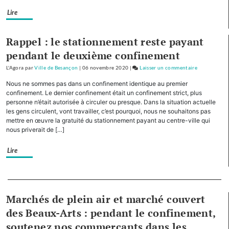
chênes
Lire
par
des
élèves
Rappel : le stationnement reste payant
du
pendant le deuxième confinement
collège
L'Agora
par
Ville de Besançon
|
06 novembre 2020
|
Laisser un commentaire
Diderot
on
Planoise
Nous ne sommes pas dans un confinement identique au premier
:
confinement. Le dernier confinement était un confinement strict, plus
plantation
personne n’était autorisée à circuler ou presque. Dans la situation actuelle
les gens circulent, vont travailler, c’est pourquoi, nous ne souhaitons pas
de
mettre en œuvre la gratuité du stationnement payant au centre-ville qui
2
nous priverait de […]
chênes
par
Lire
des
élèves
du
Separateur
collège
Marchés de plein air et marché couvert
Diderot
des Beaux-Arts : pendant le confinement,
soutenez nos commerçants dans les