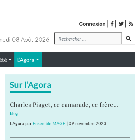
facebook
twitter
Fl
Connexion
de
Recherche
lanc
pub
medi 08 Août 2026
été
L’Agora
Sur l’Agora
Charles Piaget, ce camarade, ce frère...
blog
L'Agora
par
Ensemble MAGE
|
09 novembre 2023