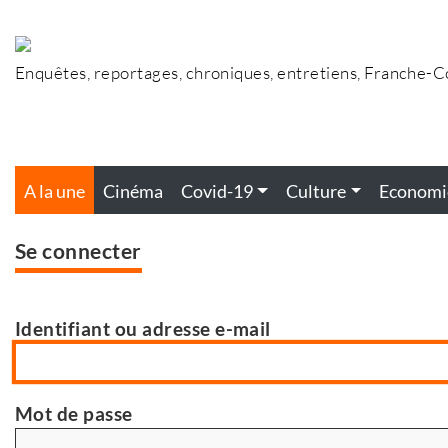
Accéder
au
contenu
Enquêtes, reportages, chroniques, entretiens, Franche-
A la une
Cinéma
Covid-19
Culture
Economi
Se connecter
Identifiant ou adresse e-mail
Mot de passe