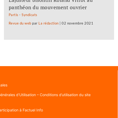
panthéon du mouvement ouvrier
Partis
-
Syndicats
Revue du web
par
La rédaction
|
02 novembre 2021
gales
nérales d’Utilisation – Conditions d’utilisation du site
rticipation à Factuel Info