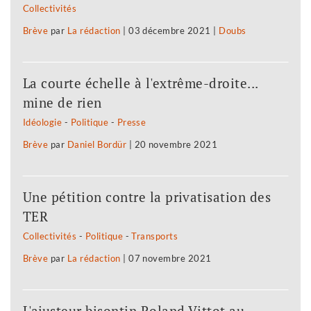
Collectivités
Brève
par
La rédaction
|
03 décembre 2021
|
Doubs
La courte échelle à l'extrême-droite...
mine de rien
Idéologie
-
Politique
-
Presse
Brève
par
Daniel Bordür
|
20 novembre 2021
Une pétition contre la privatisation des
TER
Collectivités
-
Politique
-
Transports
Brève
par
La rédaction
|
07 novembre 2021
L'ajusteur bisontin Roland Vittot au