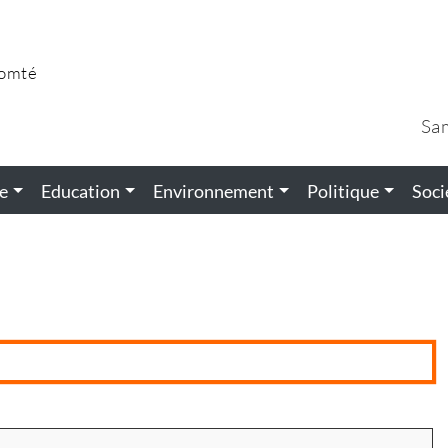
Comté
Sa
e
Education
Environnement
Politique
Soci