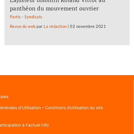
panthéon du mouvement ouvrier
Partis
-
Syndicats
Revue du web
par
La rédaction
|
02 novembre 2021
gales
nérales d’Utilisation – Conditions d’utilisation du site
rticipation à Factuel Info