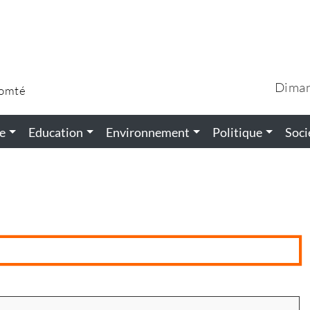
Diman
Comté
e
Education
Environnement
Politique
Soci