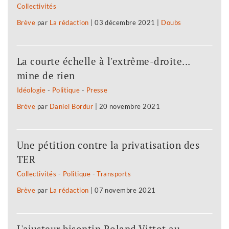
Collectivités
Brève
par
La rédaction
|
03 décembre 2021
|
Doubs
La courte échelle à l'extrême-droite...
mine de rien
Idéologie
-
Politique
-
Presse
Brève
par
Daniel Bordür
|
20 novembre 2021
Une pétition contre la privatisation des
TER
Collectivités
-
Politique
-
Transports
Brève
par
La rédaction
|
07 novembre 2021
L'ajusteur bisontin Roland Vittot au