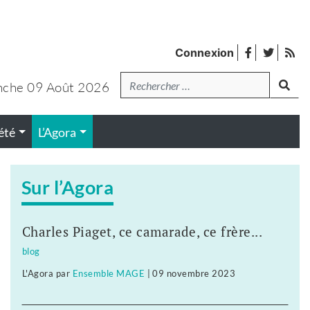
facebook
twitter
Fl
Connexion
de
Recherche
lanc
pub
che 09 Août 2026
été
L’Agora
Sur l’Agora
Charles Piaget, ce camarade, ce frère...
blog
L'Agora
par
Ensemble MAGE
|
09 novembre 2023