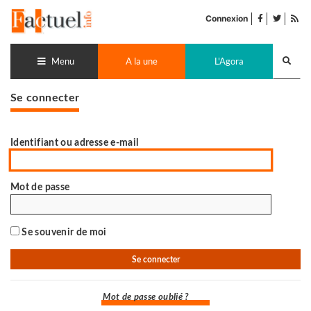
Accéder
facebook
twitter
Flu
au
Connexion
de
contenu
pub
Recherch
lance
Menu
A la une
L'Agora
Se connecter
Identifiant ou adresse e-mail
Mot de passe
Se souvenir de moi
Mot de passe oublié ?