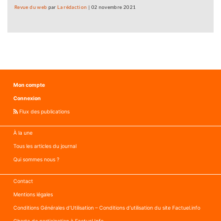
Revue du web
par
La rédaction
|
02 novembre 2021
Mon compte
Connexion
Flux des publications
À la une
Tous les articles du journal
Qui sommes nous ?
Contact
Mentions légales
Conditions Générales d’Utilisation – Conditions d’utilisation du site Factuel.info