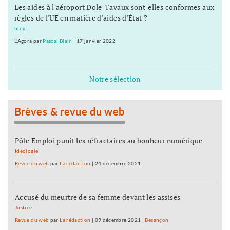
Les aides à l'aéroport Dole-Tavaux sont-elles conformes aux
règles de l'UE en matière d'aides d'État ?
blog
L'Agora
par
Pascal Blain
|
17 janvier 2022
Notre sélection
Brèves & revue du web
Pôle Emploi punit les réfractaires au bonheur numérique
Idéologie
Revue du web
par
La rédaction
|
24 décembre 2021
Accusé du meurtre de sa femme devant les assises
Justice
Revue du web
par
La rédaction
|
09 décembre 2021
|
Besançon