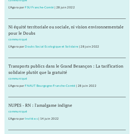
communiqué
L'Agora
par
FSU Franche-Comté
|
28 juin 2022
Ni équité territoriale ou sociale, ni vision environnementale
pour le Doubs
communiqué
L'Agora
par
Doubs Social Ecologique et Solidaire
|
28 juin 2022
Transports publics dans le Grand Besançon : La tarification
solidaire plutôt que la gratuité
communiqué
L'Agora
par
FNAUT Bourgogne-Franche-Comté
|
28 juin 2022
NUPES - RN : l'amalgame indigne
communiqué
L'Agora
par
Invité.e.s
|
14 juin 2022