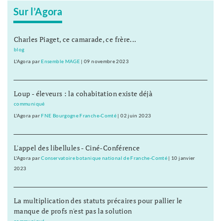
Sur l’Agora
Charles Piaget, ce camarade, ce frère...
blog
L'Agora
par
Ensemble MAGE
|
09 novembre 2023
Loup - éleveurs : la cohabitation existe déjà
communiqué
L'Agora
par
FNE Bourgogne Franche-Comté
|
02 juin 2023
L'appel des libellules - Ciné-Conférence
L'Agora
par
Conservatoire botanique national de Franche-Comté
|
10 janvier
2023
La multiplication des statuts précaires pour pallier le
manque de profs n'est pas la solution