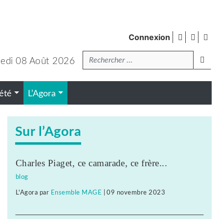
facebook
twitte
Fl
Connexion
de
Recherche
pub
lanc
edi 08 Août 2026
été
L’Agora
Sur l’Agora
Charles Piaget, ce camarade, ce frère...
blog
L'Agora
par
Ensemble MAGE
|
09 novembre 2023