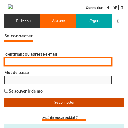
Accéder
facebook
twitter
Flu
au
Connexion
de
contenu
Recherch
pub
A la une
L'Agora
lancer
Menu
Se connecter
Identifiant ou adresse e-mail
Mot de passe
Se souvenir de moi
Mot de passe oublié ?