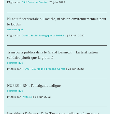
L'Agora
par
FSU Franche-Comté
|
28 juin 2022
Ni équité territoriale ou sociale, ni vision environnementale pour
le Doubs
communiqué
L'Agora
par
Doubs Social Ecologique et Solidaire
|
28 juin 2022
Transports publics dans le Grand Besançon : La tarification
solidaire plutôt que la gratuité
communiqué
L'Agora
par
FNAUT Bourgogne-Franche-Comté
|
28 juin 2022
NUPES - RN : l'amalgame indigne
communiqué
L'Agora
par
Invité.e.s
|
14 juin 2022
Les aides à l'aéroport Dole-Tavaux sont-elles conformes aux