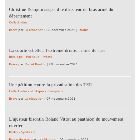
Christine Bouquin suspend le directeur du bras armé du
département
Collectivités
Brève
par
La rédaction
|
03 décembre 2021
|
Doubs
La courte échelle à l'extrême-droite... mine de rien
Idéologie
-
Politique
-
Presse
Brève
par
Daniel Bordür
|
20 novembre 2021
Une pétition contre la privatisation des TER
Collectivités
-
Politique
-
Transports
Brève
par
La rédaction
|
07 novembre 2021
L'ajusteur bisontin Roland Vittot au panthéon du mouvement
ouvrier
Partis
-
Syndicats
Revue du web
par
La rédaction
|
02 novembre 2021