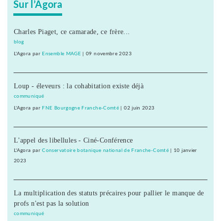
Sur l’Agora
Charles Piaget, ce camarade, ce frère...
blog
L'Agora
par
Ensemble MAGE
|
09 novembre 2023
Loup - éleveurs : la cohabitation existe déjà
communiqué
L'Agora
par
FNE Bourgogne Franche-Comté
|
02 juin 2023
L'appel des libellules - Ciné-Conférence
L'Agora
par
Conservatoire botanique national de Franche-Comté
|
10 janvier
2023
La multiplication des statuts précaires pour pallier le manque de
profs n'est pas la solution
communiqué