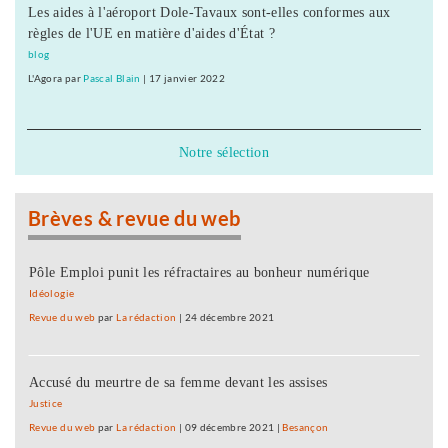
Les aides à l'aéroport Dole-Tavaux sont-elles conformes aux
règles de l'UE en matière d'aides d'État ?
blog
L'Agora
par
Pascal Blain
|
17 janvier 2022
Notre sélection
Brèves & revue du web
Pôle Emploi punit les réfractaires au bonheur numérique
Idéologie
Revue du web
par
La rédaction
|
24 décembre 2021
Accusé du meurtre de sa femme devant les assises
Justice
Revue du web
par
La rédaction
|
09 décembre 2021
|
Besançon