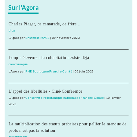
Sur l’Agora
Charles Piaget, ce camarade, ce frère...
blog
L'Agora
par
Ensemble MAGE
|
09 novembre 2023
Loup - éleveurs : la cohabitation existe déjà
communiqué
L'Agora
par
FNE Bourgogne Franche-Comté
|
02 juin 2023
L'appel des libellules - Ciné-Conférence
L'Agora
par
Conservatoire botanique national de Franche-Comté
|
10 janvier
2023
La multiplication des statuts précaires pour pallier le manque de
profs n'est pas la solution
communiqué