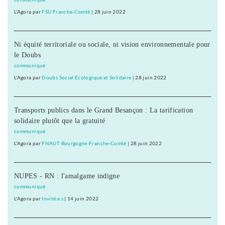
L'Agora
par
FSU Franche-Comté
|
28 juin 2022
Ni équité territoriale ou sociale, ni vision environnementale pour
le Doubs
communiqué
L'Agora
par
Doubs Social Ecologique et Solidaire
|
28 juin 2022
Transports publics dans le Grand Besançon : La tarification
solidaire plutôt que la gratuité
communiqué
L'Agora
par
FNAUT Bourgogne-Franche-Comté
|
28 juin 2022
NUPES - RN : l'amalgame indigne
communiqué
L'Agora
par
Invité.e.s
|
14 juin 2022