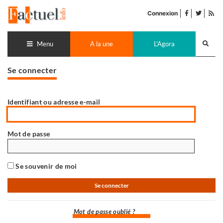
Accéder
facebook
twitter
Flu
au
Connexion
de
contenu
pub
Recherch
lance
Menu
A la une
L'Agora
Se connecter
Identifiant ou adresse e-mail
Mot de passe
Se souvenir de moi
Mot de passe oublié ?