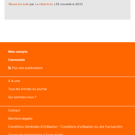
Revue du web
par
La rédaction
|
02 novembre 2021
Mon compte
Connexion
Flux des publications
À la une
Tous les articles du journal
Qui sommes nous ?
Contact
Mentions légales
Conditions Générales d’Utilisation – Conditions d’utilisation du site Factuel.info
Charte de participation à Factuel Info