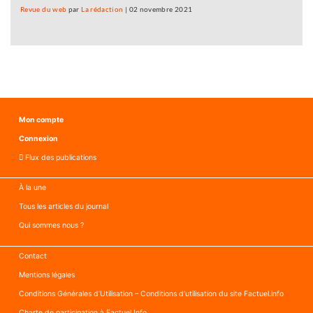
Revue du web
par
La rédaction
|
02 novembre 2021
Mon compte
Connexion
Flux des publications
À la une
Tous les articles du journal
Qui sommes nous ?
Contact
Mentions légales
Conditions Générales d’Utilisation – Conditions d’utilisation du site Factuel.info
Charte de participation à Factuel Info