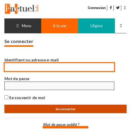
Accéder
facebook
twitter
Flu
au
Connexion
de
contenu
pub
Recherch
lancer
Menu
A la une
L'Agora
Se connecter
Identifiant ou adresse e-mail
Mot de passe
Se souvenir de moi
Mot de passe oublié ?