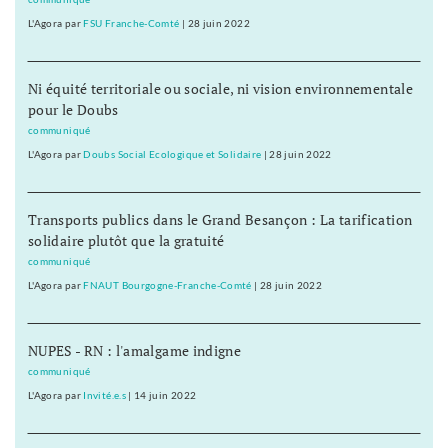
L'Agora
par
FSU Franche-Comté
|
28 juin 2022
Ni équité territoriale ou sociale, ni vision environnementale
pour le Doubs
communiqué
L'Agora
par
Doubs Social Ecologique et Solidaire
|
28 juin 2022
Transports publics dans le Grand Besançon : La tarification
solidaire plutôt que la gratuité
communiqué
L'Agora
par
FNAUT Bourgogne-Franche-Comté
|
28 juin 2022
NUPES - RN : l'amalgame indigne
communiqué
L'Agora
par
Invité.e.s
|
14 juin 2022