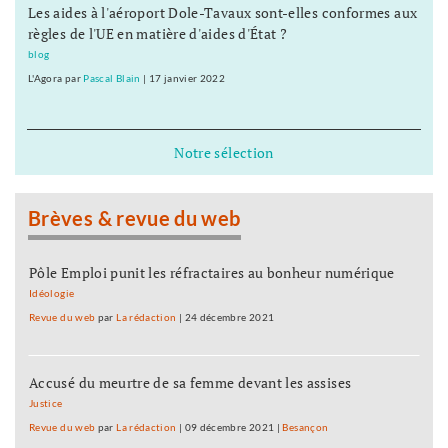
Les aides à l'aéroport Dole-Tavaux sont-elles conformes aux
règles de l'UE en matière d'aides d'État ?
blog
L'Agora
par
Pascal Blain
|
17 janvier 2022
Notre sélection
Brèves & revue du web
Pôle Emploi punit les réfractaires au bonheur numérique
Idéologie
Revue du web
par
La rédaction
|
24 décembre 2021
Accusé du meurtre de sa femme devant les assises
Justice
Revue du web
par
La rédaction
|
09 décembre 2021
|
Besançon