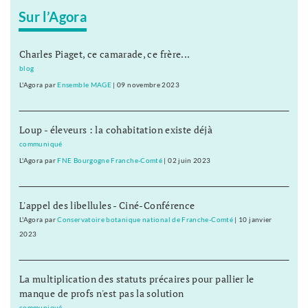
Sur l’Agora
Charles Piaget, ce camarade, ce frère...
blog
L'Agora
par
Ensemble MAGE
|
09 novembre 2023
Loup - éleveurs : la cohabitation existe déjà
communiqué
L'Agora
par
FNE Bourgogne Franche-Comté
|
02 juin 2023
L'appel des libellules - Ciné-Conférence
L'Agora
par
Conservatoire botanique national de Franche-Comté
|
10 janvier
2023
La multiplication des statuts précaires pour pallier le
manque de profs n'est pas la solution
communiqué