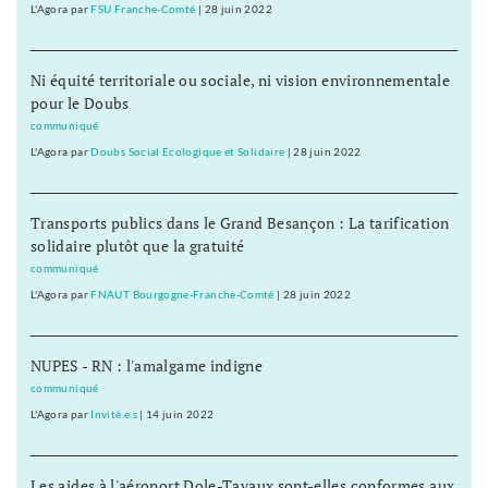
L'Agora
par
FSU Franche-Comté
|
28 juin 2022
Ni équité territoriale ou sociale, ni vision environnementale
pour le Doubs
communiqué
L'Agora
par
Doubs Social Ecologique et Solidaire
|
28 juin 2022
Transports publics dans le Grand Besançon : La tarification
solidaire plutôt que la gratuité
communiqué
L'Agora
par
FNAUT Bourgogne-Franche-Comté
|
28 juin 2022
NUPES - RN : l'amalgame indigne
communiqué
L'Agora
par
Invité.e.s
|
14 juin 2022
Les aides à l'aéroport Dole-Tavaux sont-elles conformes aux