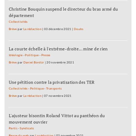
Christine Bouquin suspend le directeur du bras armé du
département
Collectivités
Brève
par
La rédaction
|
03 décembre 2021
|
Doubs
La courte échelle à l'extrême-droite... mine de rien
Idéologie
-
Politique
-
Presse
Brève
par
Daniel Bordür
|
20 novembre 2021
Une pétition contre la privatisation des TER
Collectivités
-
Politique
-
Transports
Brève
par
La rédaction
|
07 novembre 2021
L'ajusteur bisontin Roland Vittot au panthéon du
mouvement ouvrier
Partis
-
Syndicats
Revue du web
par
La rédaction
|
02 novembre 2021