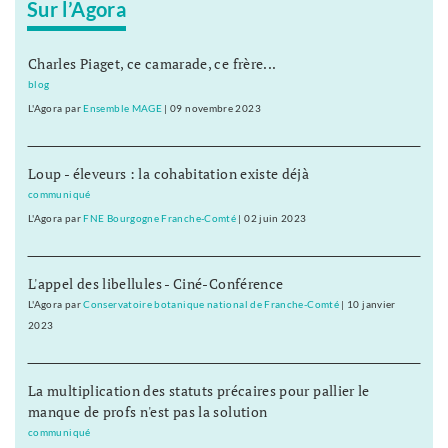
Sur l’Agora
Charles Piaget, ce camarade, ce frère...
blog
L'Agora
par
Ensemble MAGE
|
09 novembre 2023
Loup - éleveurs : la cohabitation existe déjà
communiqué
L'Agora
par
FNE Bourgogne Franche-Comté
|
02 juin 2023
L'appel des libellules - Ciné-Conférence
L'Agora
par
Conservatoire botanique national de Franche-Comté
|
10 janvier
2023
La multiplication des statuts précaires pour pallier le
manque de profs n'est pas la solution
communiqué