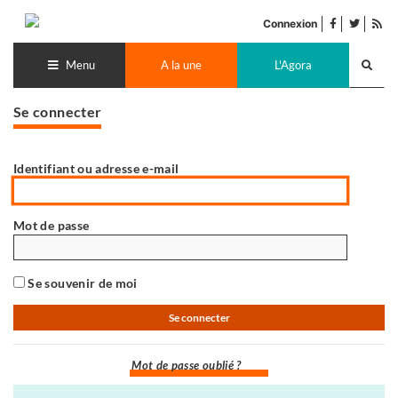
Accéder
facebook
twitter
Flu
au
Connexion
de
contenu
Recherch
pub
lance
Menu
A la une
L'Agora
Se connecter
Identifiant ou adresse e-mail
Mot de passe
Se souvenir de moi
Mot de passe oublié ?