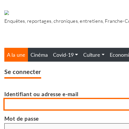
Accéder
au
contenu
Enquêtes, reportages, chroniques, entretiens, Franche-
A la une
Cinéma
Covid-19
Culture
Econom
Se connecter
Identifiant ou adresse e-mail
Mot de passe