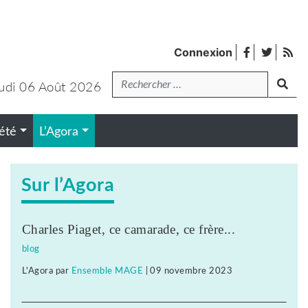
facebook
twitter
Fl
Connexion
de
Recherche
pub
udi 06 Août 2026
lanc
été
L’Agora
Sur l’Agora
Charles Piaget, ce camarade, ce frère...
blog
L'Agora
par
Ensemble MAGE
|
09 novembre 2023