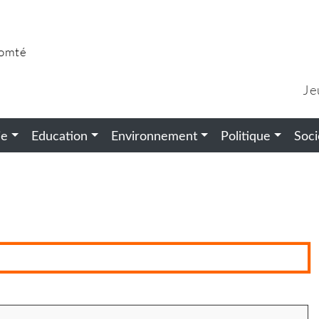
Comté
Je
ie
Education
Environnement
Politique
Soci