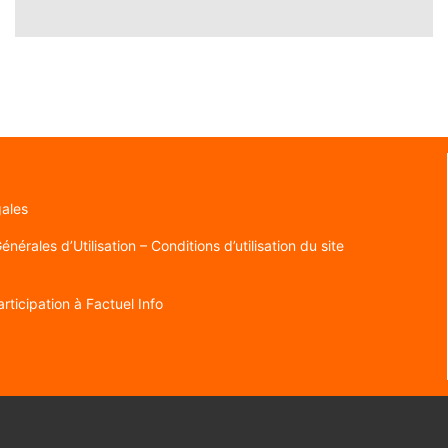
gales
nérales d’Utilisation – Conditions d’utilisation du site
rticipation à Factuel Info