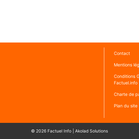
Contact
Mentions lé
Conditions Gé
Factuel.info
Charte de pa
Plan du site
© 2026
Factuel Info
|
Akolad Solutions