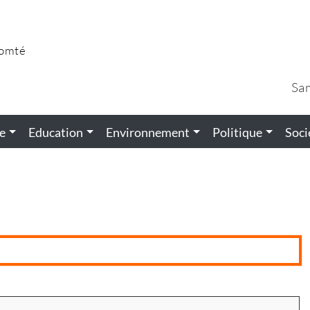
Comté
Sa
e
Education
Environnement
Politique
Soci