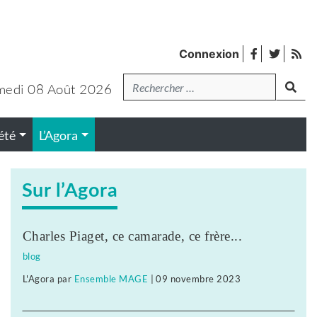
facebook
twitter
Fl
Connexion
de
Recherche
lanc
pub
medi 08 Août 2026
été
L’Agora
Sur l’Agora
Charles Piaget, ce camarade, ce frère...
blog
L'Agora
par
Ensemble MAGE
|
09 novembre 2023