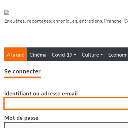
Accéder
au
contenu
Enquêtes, reportages, chroniques, entretiens, Franche-
A la une
Cinéma
Covid-19
Culture
Economi
Se connecter
Identifiant ou adresse e-mail
Mot de passe