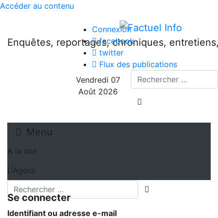
Accéder au contenu
Connexion
facebook
Enquêtes, reportages, chroniques, entretien
twitter
Flux des publications
Recherche
Vendredi 07
Août 2026
lancer la recherche
Menu
A la une
L'Agora
Recherche
lancer la recherch
Se connecter
Identifiant ou adresse e-mail