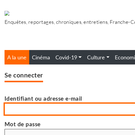
Accéder
au
contenu
Enquêtes, reportages, chroniques, entretiens, Franche-
A la une
Cinéma
Covid-19
Culture
Econom
Se connecter
Identifiant ou adresse e-mail
Mot de passe