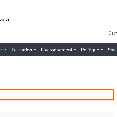
Comté
Sam
ie
Education
Environnement
Politique
Soci