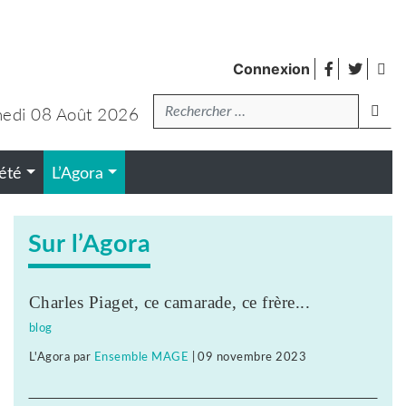
facebook
twitte
Fl
Connexion
de
Recherche
pub
edi 08 Août 2026
lanc
été
L’Agora
Sur l’Agora
Charles Piaget, ce camarade, ce frère...
blog
L'Agora
par
Ensemble MAGE
|
09 novembre 2023