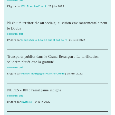
communiqué
L'Agora
par
FSU Franche-Comté
|
28 juin 2022
Ni équité territoriale ou sociale, ni vision environnementale pour
le Doubs
communiqué
L'Agora
par
Doubs Social Ecologique et Solidaire
|
28 juin 2022
Transports publics dans le Grand Besançon : La tarification
solidaire plutôt que la gratuité
communiqué
L'Agora
par
FNAUT Bourgogne-Franche-Comté
|
28 juin 2022
NUPES - RN : l'amalgame indigne
communiqué
L'Agora
par
Invité.e.s
|
14 juin 2022