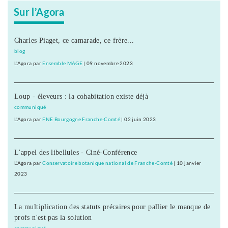
Sur l’Agora
Charles Piaget, ce camarade, ce frère...
blog
L'Agora
par
Ensemble MAGE
|
09 novembre 2023
Loup - éleveurs : la cohabitation existe déjà
communiqué
L'Agora
par
FNE Bourgogne Franche-Comté
|
02 juin 2023
L'appel des libellules - Ciné-Conférence
L'Agora
par
Conservatoire botanique national de Franche-Comté
|
10 janvier
2023
La multiplication des statuts précaires pour pallier le manque de
profs n'est pas la solution