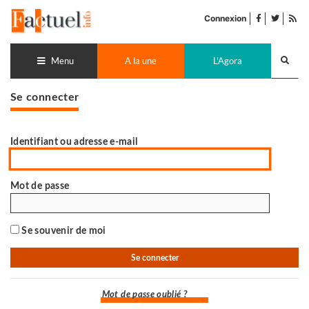
Accéder
facebook
twitter
Flu
au
Connexion
de
contenu
pub
Recherch
lance
Menu
A la une
L'Agora
Se connecter
Identifiant ou adresse e-mail
Mot de passe
Se souvenir de moi
Mot de passe oublié ?