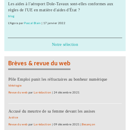
Les aides à l'aéroport Dole-Tavaux sont-elles conformes aux
règles de l'UE en matière d'aides d'État ?
blog
L'Agora
par
Pascal Blain
|
17 janvier 2022
Notre sélection
Brèves & revue du web
Pôle Emploi punit les réfractaires au bonheur numérique
Idéologie
Revue du web
par
La rédaction
|
24 décembre 2021
Accusé du meurtre de sa femme devant les assises
Justice
Revue du web
par
La rédaction
|
09 décembre 2021
|
Besançon