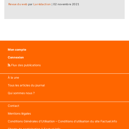
Revue du web
par
La rédaction
|
02 novembre 2021
Mon compte
Connexion
Flux des publications
À la une
Tous les articles du journal
Qui sommes nous ?
Contact
Mentions légales
Conditions Générales d’Utilisation – Conditions d’utilisation du site Factuel.info