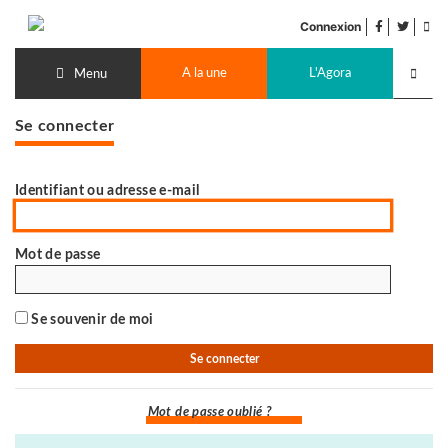
Accéder
facebook
twitter
Flu
au
Connexion
de
contenu
Recherch
pub
A la une
L'Agora
lancer
Menu
Se connecter
Identifiant ou adresse e-mail
Mot de passe
Se souvenir de moi
Mot de passe oublié ?