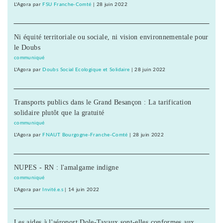
L'Agora
par
FSU Franche-Comté
|
28 juin 2022
Ni équité territoriale ou sociale, ni vision environnementale pour
le Doubs
communiqué
L'Agora
par
Doubs Social Ecologique et Solidaire
|
28 juin 2022
Transports publics dans le Grand Besançon : La tarification
solidaire plutôt que la gratuité
communiqué
L'Agora
par
FNAUT Bourgogne-Franche-Comté
|
28 juin 2022
NUPES - RN : l'amalgame indigne
communiqué
L'Agora
par
Invité.e.s
|
14 juin 2022
Les aides à l'aéroport Dole-Tavaux sont-elles conformes aux