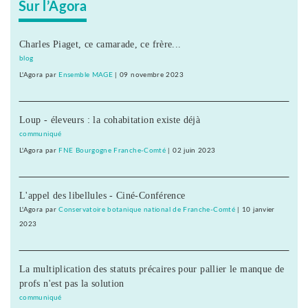
Sur l’Agora
Charles Piaget, ce camarade, ce frère...
blog
L'Agora
par
Ensemble MAGE
|
09 novembre 2023
Loup - éleveurs : la cohabitation existe déjà
communiqué
L'Agora
par
FNE Bourgogne Franche-Comté
|
02 juin 2023
L'appel des libellules - Ciné-Conférence
L'Agora
par
Conservatoire botanique national de Franche-Comté
|
10 janvier
2023
La multiplication des statuts précaires pour pallier le manque de
profs n'est pas la solution
communiqué