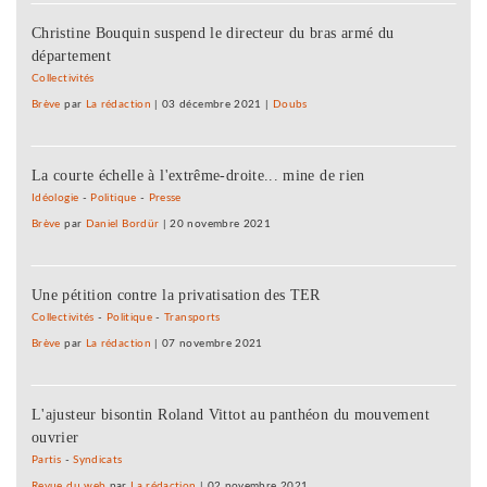
Christine Bouquin suspend le directeur du bras armé du
département
Collectivités
Brève
par
La rédaction
|
03 décembre 2021
|
Doubs
La courte échelle à l'extrême-droite... mine de rien
Idéologie
-
Politique
-
Presse
Brève
par
Daniel Bordür
|
20 novembre 2021
Une pétition contre la privatisation des TER
Collectivités
-
Politique
-
Transports
Brève
par
La rédaction
|
07 novembre 2021
L'ajusteur bisontin Roland Vittot au panthéon du mouvement
ouvrier
Partis
-
Syndicats
Revue du web
par
La rédaction
|
02 novembre 2021