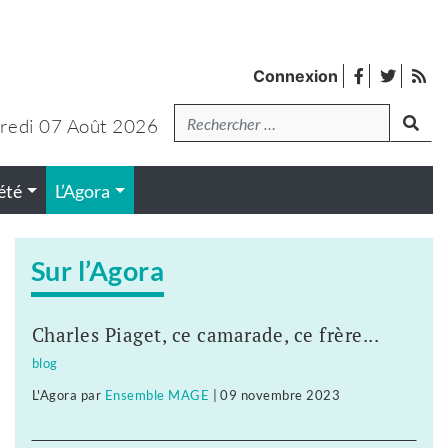
facebook
twitter
Fl
Connexion
de
Recherche
lanc
pub
redi 07 Août 2026
été
L’Agora
Sur l’Agora
Charles Piaget, ce camarade, ce frère...
blog
L'Agora
par
Ensemble MAGE
|
09 novembre 2023