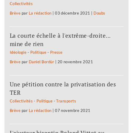
Collectivités
Brève
par
La rédaction
|
03 décembre 2021
|
Doubs
La courte échelle à l'extrême-droite...
mine de rien
Idéologie
-
Politique
-
Presse
Brève
par
Daniel Bordür
|
20 novembre 2021
Une pétition contre la privatisation des
TER
Collectivités
-
Politique
-
Transports
Brève
par
La rédaction
|
07 novembre 2021
L'ajusteur bisontin Roland Vittot au