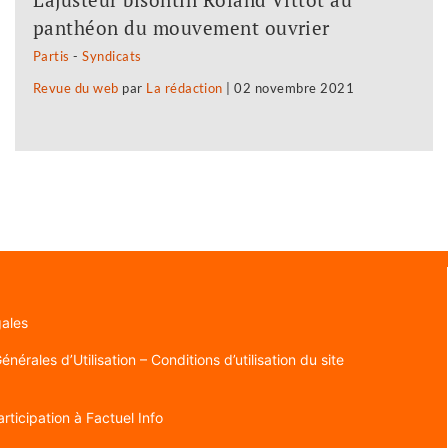
panthéon du mouvement ouvrier
Partis
-
Syndicats
Revue du web
par
La rédaction
|
02 novembre 2021
gales
nérales d’Utilisation – Conditions d’utilisation du site
rticipation à Factuel Info